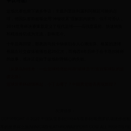
争议与遗产
这场比赛也留下诸多争议：主裁判里佐利漏判阿根廷可能的点
球，德国队赛前被曝使用“神秘喷雾”缓解肌肉疲劳。但不可否认，
2014世界杯决赛重新定义了现代足球——高强度逼抢、快速转换
和精准传切成为主流，影响至今。
十年后再回望，那夜的马拉卡纳依旧令人心潮澎湃。格策的进球
视频在社交媒体被播放超20亿次，而梅西4年后终于在卡塔尔捧杯
的故事，或许正是始于这场刻骨铭心的失败。
《从菜鸟到传奇：一位篮球经理如何用"绿球员"打造冠军球队的逆
袭之路》
篮球世界杯硝烟再起，小丁去哪了？中国男篮能否再现辉煌？
友情链接：
COPYRIGHT © 2022 中国队世界杯|1934年世界杯|希思罗机场迷你出租
车的世界杯之旅|MINICABHEATHROWAIRPORT.COM ALL RIGHTS RE