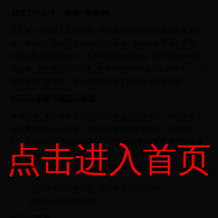
鏖战120分钟，格策一剑封喉
比赛从一开始就充满火药味。阿根廷的防守反击让德国队屡屡受
挫，而梅西、伊瓜因先后错失绝佳机会。德国队则凭借克罗斯、
厄齐尔等人的控场能力，不断撕扯阿根廷防线。双方90分钟内互
交白卷，加时赛第113分钟，替补登场的格策接许尔勒传中，一记
凌空垫射打破僵局！这一球彻底击碎了阿根廷人的冠军梦。
梅西的遗憾与德国的救赎
终场哨响，梅西凝视大力神杯的眼神成为经典画面。这位当世球
王距离封神仅一步之遥，却再次与世界杯擦肩而过。反观德国
点击进入首页
队，从2002年亚军到2014年登顶，勒夫打造的“战车”用团队足球
完成了对南美豪强的碾压。诺伊尔、拉姆等老将圆梦，克罗斯、
穆勒等新星崛起，这支队伍堪称21世纪最均衡的世界杯冠军。
“我们像机器一样精密，但心脏里流淌着热血。”——
德国队长拉姆赛后说道