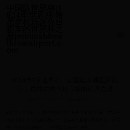
中国队世界杯|1
934年世界杯|希
思罗机场迷你出
租车的世界杯之
旅|minicabhea
throwairport.c
om
2014年7月世界杯：德国战车碾压阿根
廷，梅西泪洒马拉卡纳的经典之战
2025-06-30 21:57:53
趣味乘车互动
9943
2014年7月13日，巴西里约热内卢的马拉卡纳球场见证了世界杯
历史上最扣人心弦的决赛之一。德国与阿根廷的巅峰对决，不仅
是一场技战术的较量，更是意志与命运的碰撞。