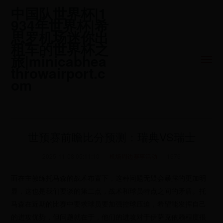
中国队世界杯|1
934年世界杯|希
思罗机场迷你出
租车的世界杯之
旅|minicabhea
throwairport.c
om
世预赛前瞻比分预测：瑞典VS瑞士
2025-11-08 05:11:10
机场周边赛事活动
1676
而在主教练托马森的战术布置下，这种问题无疑会暴露的更加明
显，这也是我们要谈的第二点，战术和球员特点之间的矛盾。托
马森在近期的比赛中要求球员要加强控球压迫，希望能发挥自己
的进攻优势，但问题就在于，他们的进攻对于伊萨克依赖程度很