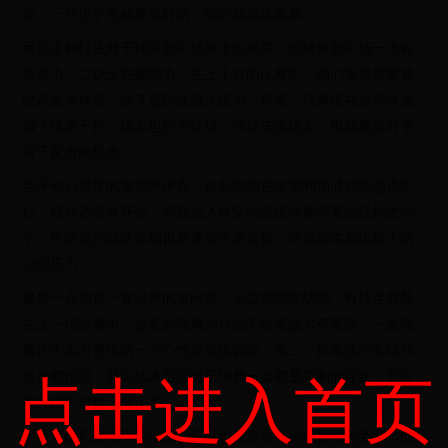
高，一旦伊萨克被重点盯防，他们就很难施展。
而且这种打法对于球队的中场要求也很高，但瑞典的中场一没有
创造力，二缺乏拦截能力，在上个月的比赛中，他们更是频繁被
绞杀丢失球权，给了后防线很大压力。再者，瑞典现在这帮球员
脚下技术不行，根本也控不住球，传球失误很多，很容易给对手
留下反击的机会。
至于他们进攻的希望伊萨克，众所周知在加盟利物浦后状态也不
好，目前还没有开张，同期加入球队的新援埃基蒂克已经打进3个
了，伊萨克的踢法近期也是遭受许多质疑，球员面临着比较大的
心理压力。
最后一点则是一直以来的老问题，定位球防空缺陷。有球迷质疑
在上一场比赛中，做客的瑞典为什么不收紧战术苟着踢，一是瑞
典作为实力更强的一方心气还是比较高，第二，科索沃的头球和
点击进入首页
反击都很强，其实战术层面对于瑞典一直都是克制的存在，所以
瑞典踢不过也十分正常。
而今天他们要交手的瑞士，恰好也是定位球头球很强的类型，他