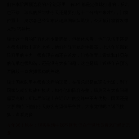
们在本阶段预选赛的7个进球里，有3个都是定位球打进的，反击
也不错，瑞典的后防线今天还是要打起十二分精神来才行，门将
位置上，奥尔森已经宣布从瑞典国家队退役，今天预计将首发维
克托-约翰松。
瑞士这个月的阵容也有少量调整，但整体来看，他们队伍里还是
有很多经验丰富的老将，他们的阵容稳定性很高，七八年前那套
阵容里的主力，很多现在都还在首发，门将位置上索默和科贝尔
的传承也很和谐，还是没有太多问题，这也是瑞士近些年在预选
赛阶段一直发挥很稳的关键。
瑞士国家队里有很多这样的球员，在俱乐部是低调实力派，到了
国家队就切换战神模式，如今他们阵容齐整，瑞典又有太多问题
需要克服，所以尽管瑞士在近几年的交锋中不占优势，国国还是
大胆期待下他们今天做客有望保平争胜，大家觉得呢？返回搜
狐，查看更多
今年38！铁林：现实生活中我不算老 但在年轻球员看来已经是恐
龙