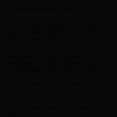
反复提到的高频话题——职场、失业、租房、地铁、亲密关系
等，话题的局限性也是脱口秀本身的局限性。
中国的脱口秀演员主要生活在一二线城市，如果把他们也算作艺
人，他们会是娱乐圈里平均学历最高的一群人，脱口秀的观众也
主要生活在一二线城市，剧场更是如此，买方卖方都集中在一二
线城市，话题必然就会在都市生活中打转。
这也是为什么南瓜、黑灯在演员中显得独特。
因为在脱口秀的舞台上，南瓜作为外卖员和黑灯作为弱视者对于
城市的感知和白领、视力无碍的人天然就是不同的，在这个行业
里他们的视角是稀缺的。与此同时，就像黑灯不可能剥离自己的
现状讲出“见人”（黑灯段子里称看得见的人为“见人”）的感受一
下，女性也不可能剥离女性身份和女性视角讲述自己的生活。
《喜单》选手黑灯
今年脱口秀比赛的一大亮点是对女性话题的探讨，由于今年女性
演员比例的增加和整体成绩的提升，观众得以看到更加丰富的女
性议题。