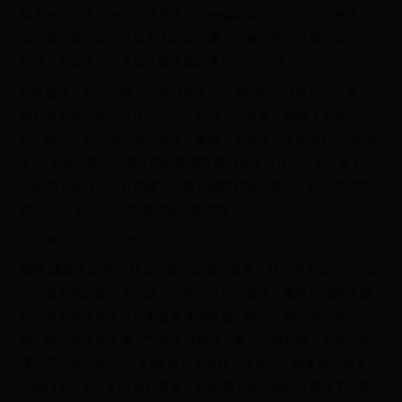
两人一起在英达的一部情景喜剧里做编剧实习生，从《吐槽大
会》第一季开始小红就在内容组做事了，她还是《吐槽大会》总
导演，可以说从头见证了国内脱口秀行业的沉浮。
尽管如此，相比延续了《脱口秀大会》基因的《脱友》，《喜
单》更有先向观众自证的压力，所以，《喜单》选择了抢先一
步、提前一周开播，并用杨笠、庞博、周奇墨、王建国四位“老选
手”向观众告知，你喜欢的那些朋友我们这里也有，只不过换了一
个新的平台而已，且为树立比赛权威性和制造噱头，扯出华语世
界公认的“喜剧之王”周星驰这一面大旗。
《喜单》的四位“老友”
隔壁“嫡嫡道道”的《脱友》就可以安心享受《脱口秀大会》在观众
心中留下的认知与人气遗产，整个节目的舞美、最终呈现的色调
与花字包装等相关呈现都是原来的味道，呼兰、徐志胜、何广
智、颜怡颜悦等笑果人气选手也都在，幕后还有程璐、鸟鸟、童
漠男等坐镇，常驻“笑友团”成员大张伟、张雨绮、陈鲁豫，也是
《脱口秀大会》的老拍灯嘉宾，并请来了张绍刚担任串场主持梦