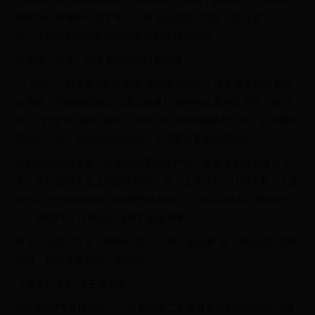
初轮淘汰的赛制引发了争议。而这也成为《脱友》总决赛，大张
伟个人风格极强的音乐脱口秀里所吐槽的内容。
大张伟《脱友》总决赛开场脱口秀内容
“大笑圈”、“好笑圈”和“微笑圈”规则复杂陌生，很多选手都没有充
分理解，只能根据自己在观众或者行业中的位置对应字面上的“大
笑”、“好笑”和“微笑”选择了分组，默认微笑圈是新人组，好笑圈是
腰部的、有一定知名度的演员，大笑圈主要是头部演员。
最后呈现的结果是，大笑圈选手固化严重，老选手更容易被留下
来，车轮战对于后上场选手很不公平，太早开启1V1淘汰赛，又使
得节目一开始就出现了两强PK的局面，让观众不得不忍痛割舍一
个，两弱PK又让观众必须瘸子里拔将军。
而另一边的《喜单》赛制则在“四大魔王挑战赛”之下挑战成功直接
晋级，挑战失败也进入危险区。
《喜单》赛制“魔王挑战赛”
相比两两PK直接淘汰，小组赛四进二更能避免在初期就把实力强