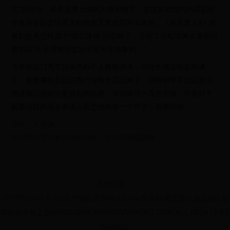
艺”的讨论，毕竟这里上演的人物和情节，是就算把国内的喜剧创
作者在喜剧监狱里关到地老天荒也写不出来的，《再见爱人4》的
喜剧效果已经属于“综艺降神”的范畴了，正应了小红书网友爱用的
那句话“天天背梗还是比不过天生抽象的。”
今年的脱口秀节目虽然称不上酣畅淋漓，但时长确实给足给满
了，最重要的是脱口秀行业终于又回来了。期待明年平台以更强
的进取心贡献出更精彩的比赛，火药味强一点也不怕，毕竟对于
酷爱拉踩的观众来说心里恐怕都有一个声音：再撕响些。
亚特兰大录像
库里呼吁球员参与股权分配：薪资结构需调整
友情链接：
COPYRIGHT © 2022 中国队世界杯|1934年世界杯|希思罗机场迷你出租
车的世界杯之旅|MINICABHEATHROWAIRPORT.COM ALL RIGHTS RE
SERVED.