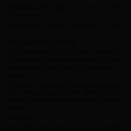
来源：雪球App，作者： 壹娱观察，（https://xueqiu.com/20217
11319/309638593）
本文来自微信公众号：壹娱观察（ID: yiyuguancha），文/丫老
师。
喧嚣已久的脱口秀赛事，终于落下帷幕。
在《脱口秀和Ta的朋友们》（以下简称《脱友》）冠军诞生的当
晚，#付航 脱口秀#这一词条在热搜上悬挂了很长时间，而付航就
是隔壁上周刚结束的《喜剧之王单口季》（以下简称《喜单》）
的总冠军。
这个喜剧的夏天，高调回归的脱口秀节目给人的感觉是既熟悉又
新鲜——那些老面孔很熟悉，新人很新鲜；赛制和嘉宾拍灯的设
置很熟悉，看原来同台竞技甚至是同事的演员出现在不同的节目
里很新鲜……
两档节目海报
两档脱口秀节目同时播出真的带来了很多变化。首先，两档节目