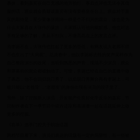
裹挟，看到嘉宾在自己无感的地方拍灯、事后点评也无法令其信
服的话，观众就会质疑该嘉宾有没有资格坐在台上。观众对于嘉
宾的期待是，至少要像张雨绮一样是个不扫兴的观众，这也是为
什么大家喜欢大张伟的缘故，大家既认可他的幽默感，他也对选
手有足够的了解，且从不扫兴，不做高高在上的发言点评。
当李诞不在，大张伟也扛起了更多的责任，有网友说大老师不得
不也生出了“大局观”。总决赛中，他以李诞标志性的笑声采样作为
自己整段演出的收尾，当听到熟悉的声音，现场不少演员，观众
和屏幕前的观众都被触动了。可惜，李诞已经在自己的直播中做
了表态，他不会回归脱口秀了，以后脱口秀舞台再有李诞上，可
能只能以“老领导”，“老朋友”的身份出现在演员的段子里了。
另外，除了挖掘新人演员，开发能产生良好化学反应的嘉宾，节
目制作者在下一季节目中或许还应和表演者一起在话题延伸上做
更多的挖掘。
《喜单》选手门腔关于职场话题
两档节目看下来，演员们表达的话题有一定的局限性，有一些被