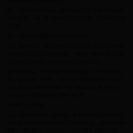
且并不富裕的实力选手多留几场；
其二，与平台方的档期规划，如何抢他人一步，毕竟一方喜综目
前唯《喜单》一份，另一方形成了“笑吧”节目带，各平台的打法并
不相同；
其三，相关节目IP势能的延续与矩阵的扩张；
其四，最重要的是，赞助商的事宜与诉求满足，毕竟今年两档节
目的赞助还是之前脱口秀的老朋友，当老档节目解释之后，入场
与没入场的品牌方们，内心肯定会有不一样的盘算……
观众不放过平台，平台显然也不打算放过观众。呼兰刚在节目上
做完《喜剧大会》的宣传，《喜剧大会》随即宣布将在10月25日
上线，观众也没想到中间竟然没有任何喘息机会，且《喜剧大
会》打出了“年度压轴喜剧竞演舞台”的口号。
呼兰预告《喜剧大会》
但是，喜综市场的争夺一定没想到，最大的对手不是同样的喜综
类型，而是呼啸而至的情感类综艺《再见爱人4》。照目前的趋势
来看，《再见爱人4》有望直接终结关于“今年谁是最强喜剧综