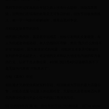
两档节目的冠军虽然在夺冠之路上没有什么阻碍，场场高票晋
级，说明他们在现场的效果是无可争议的好，但当节目被放在线
上，被一字一句的分析解读时，难免会面对争议。
付航就是最典型的存在。
他的脱口秀内容，甚至是夺冠感言，纷纷引发网友反复咂摸，有
人为此或激动或动容，有人仍感到不理解，发出“我为什么觉得不
好笑”的疑问，因为表演形式的问题，付航的文本更具可解读性，
面对的争议也就更大，肯定他的文本和认为他没有内涵的双方各
持己见，以至于总决赛结束，#付航 脱口秀#的话题都高居不下，
毫无疑问代表着“付航真火了”。
付航《喜单》夺冠
相比漫才兄弟凭借真材实料夺冠，却没能成为节目的最大话题引
擎，付航在流量与话题上的出圈程度，无疑也代表着他将迈向更
高的商业价值与大众心目中的脱口秀演员排位。
02 让2025年再“撕”响一些今年的节目已经都结束，但The show