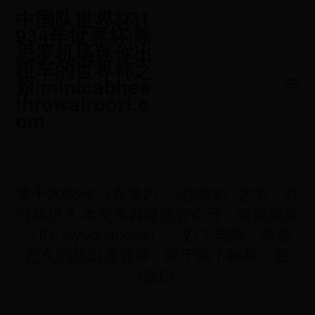
中国队世界杯|1
934年世界杯|希
思罗机场迷你出
租车的世界杯之
旅|minicabhea
throwairport.c
om
关于2025年《喜单2》《脱友2》之争，有
何畅想？ 本文来自微信公众号：壹娱观察
（ID: yiyuguancha），文/丫老师。喧嚣
已久的脱口秀赛事，终于落下帷幕。在
《脱口...
2025-08-01 01:12:30
机场周边赛事活动
1394