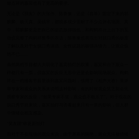
做点评的嘉宾也有了更高的要求。
无论是《脱友》的大张伟、陈鲁豫，还是《喜单》固定下来的郭
麒麟、杨天真、吴镇宇，都或多或少贡献了不少点评名场面。其
中，郭麒麟更是把自己的姿态放得很低，和阎鹤祥台上台下的互
动也完整了阎鹤祥整季的表达；陈鲁豫也表现出对脱口秀的极度
了解以及对于女脱口秀演员、女性议题的极强共情力，让观众惊
艳不已……
虽然两档节目都大大弱化了嘉宾拍灯的权重，嘉宾和台下观众一
样都只有一票，但嘉宾的反应无形中还是会影响现场观众。阎鹤
祥在一档播客节目里谈到嘉宾问题时，借用了《相声大赛》里评
审专家和观众的关系来说明这种影响，有的时候观众笑之前会先
观察专家的反应，“如果专家不笑，观众也不敢乐了”。对于现在的
脱口秀节目来说，嘉宾拍灯与否看起来只有一票的影响，但人群
中情绪会相互感染。
“笑友团”林更新拍灯
而对于不在现场的观众来说，由于屏幕的隔绝，观众无法被情绪