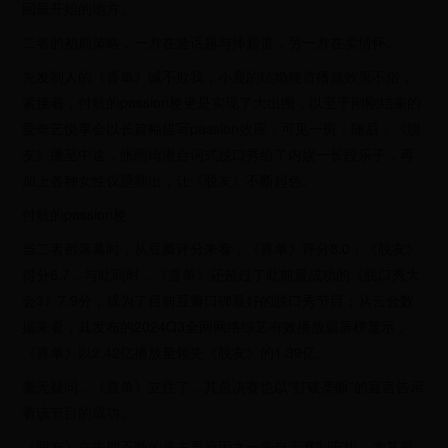
回最开始的地方。
二者的初期策略，一方在造话题与捧新贵，另一方在卖情怀。
先发制人的《喜单》诚不欺我，小鹿的结婚梗首播就效果不俗，
紧接着，付航的passion梗更是实现了大出圈，以至于刚刚结束的
爱奇艺悦享会以长篇幅描写passion效应，可见一斑；随后，《脱
友》播至中途，张雨绮潜台词式脱口秀给了内娱一长段乐子，再
加上各种女性议题频出，让《脱友》不断起色。
付航的passion梗
当二者都落幕时，从豆瓣评分来看，《喜单》评分8.0，《脱友》
得分6.7，与此同时，《喜单》还超过了此前最成功的《脱口秀大
会3》7.9分，成为了目前豆瓣口碑最好的脱口秀节目；从云合数
据来看，其发布的2024Q3全网网络综艺有效播放霸屏榜显示，
《喜单》以2.42亿播放量领先《脱友》的1.39亿。
毫无疑问，《喜单》立住了，其总决赛也以“打破垄断”的宣言告示
着该节目的成功。
《脱友》在先期不顺的最主要原因之一来自于赛制安排，尤其是