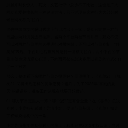
加起来时长惊人，其次，文艺批评中总少不了比较，这也是广大
网友喜爱并擅长的一种评论方法，只不过现在这种行为大部分时
候被网友称为“拉踩”。
过去中国成功的脱口秀线上节目均出于一家，观众只能在一档节
目里纵向对演员进行拉踩。当两个平台两档节目并行，观众不仅
可以对两档节目里的选手进行对照拉踩，还可以对节目赛制、“领
笑员”表现、平台用心程度统统进行一番横向拉踩，两个平台的节
目主创也深谙观众心理，不约而同都在总决赛里以喜剧的方式diss
了一下对方。
那么，整体看下来哪档节目办得更好？展望明年，《喜单2》《脱
友2》又将出现怎样的竞争态势？也许，为了2025年“喜剧的夏
天”的话语权，准备工作从现在就要开始做起。
01 哪方节目更胜人一筹？哪个冠军更有含金量？在《喜单》总决
赛时，小鹿特别感谢了导演小红。要论节目基因，《喜单》抽走
了双螺旋结构中的一条。
小红导演是笑果初创时期的员工，和李诞在2013年就认识，当时