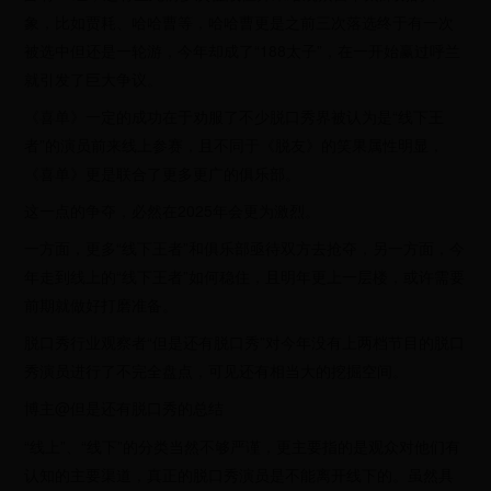
象，比如贾耗、哈哈曹等，哈哈曹更是之前三次落选终于有一次
被选中但还是一轮游，今年却成了“188太子”，在一开始赢过呼兰
就引发了巨大争议。
《喜单》一定的成功在于劝服了不少脱口秀界被认为是“线下王
者”的演员前来线上参赛，且不同于《脱友》的笑果属性明显，
《喜单》更是联合了更多更广的俱乐部。
这一点的争夺，必然在2025年会更为激烈。
一方面，更多“线下王者”和俱乐部亟待双方去抢夺，另一方面，今
年走到线上的“线下王者”如何稳住，且明年更上一层楼，或许需要
前期就做好打磨准备。
脱口秀行业观察者“但是还有脱口秀”对今年没有上两档节目的脱口
秀演员进行了不完全盘点，可见还有相当大的挖掘空间。
博主@但是还有脱口秀的总结
“线上”、“线下”的分类当然不够严谨，更主要指的是观众对他们有
认知的主要渠道，真正的脱口秀演员是不能离开线下的。虽然具