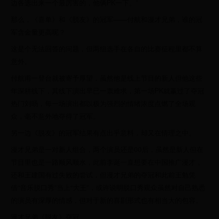
边各选出来一个最厉害的，他俩PK一下。”
那么，《喜单》和《脱友》的冠军——付航和漫才兄弟，谁的冠
军含金量更高呢？
这是个无法回答的问题，但两组选手在各自的比赛征程里都不算
意外。
付航甫一登台就被寄予厚望，虽然他是线上节目的新人但他这些
年深耕线下，其线下演出早已一票难求，第一场PK就赢过了夺冠
热门刘旸，每一场演出都以极为强烈的情绪浓度点燃了全场观
众，毫不意外地夺得了冠军。
另一边《脱友》的冠军结果有点出乎意料，却又在情理之中。
漫才兄弟是一对新人组合，两个演员还是00后，虽然是新人但在
节目里也是一路顺风顺水，此前李诞一直想要在中国推广漫才，
还和王建国有过失败的尝试，但漫才兄弟的夺冠和此前王勉凭
借“音乐脱口秀”当上“大王”，或许说明脱口秀观众虽然对自己熟悉
的演员有深厚的情感，但对于新的喜剧形式也有相当大的包容。
漫才兄弟《脱友》夺冠