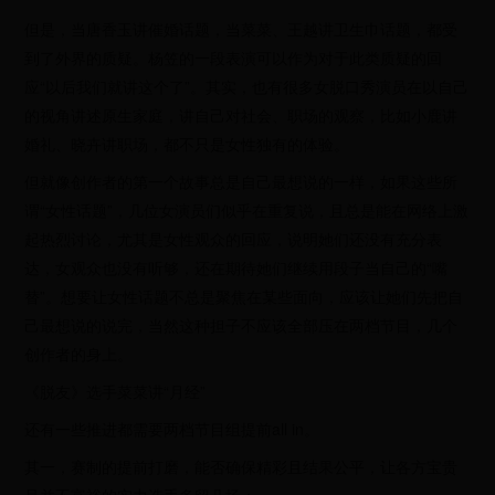
但是，当唐香玉讲催婚话题，当菜菜、王越讲卫生巾话题，都受
到了外界的质疑。杨笠的一段表演可以作为对于此类质疑的回
应“以后我们就讲这个了”。其实，也有很多女脱口秀演员在以自己
的视角讲述原生家庭，讲自己对社会、职场的观察，比如小鹿讲
婚礼、晓卉讲职场，都不只是女性独有的体验。
但就像创作者的第一个故事总是自己最想说的一样，如果这些所
谓“女性话题”，几位女演员们似乎在重复说，且总是能在网络上激
起热烈讨论，尤其是女性观众的回应，说明她们还没有充分表
达，女观众也没有听够，还在期待她们继续用段子当自己的“嘴
替”。想要让女性话题不总是聚焦在某些面向，应该让她们先把自
己最想说的说完，当然这种担子不应该全部压在两档节目，几个
创作者的身上。
《脱友》选手菜菜讲“月经”
还有一些推进都需要两档节目组提前all in。
其一，赛制的提前打磨，能否确保精彩且结果公平，让各方宝贵