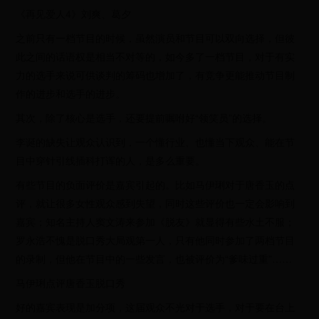
《再见爱人4》刘爽、葛夕
之前只有一档节目的时候，虽然演员和节目可以双向选择，但彼
此之间的话语权是相当不对等的，如今多了一档节目，对于有实
力的选手来说可供谈判的筹码也增加了，有竞争更能推动节目制
作的进步和选手的进步。
其次，除了核心是选手，还要提前嘱咐好“领笑员”的选择。
李诞的缺失让观众认识到，一个懂行业、也懂当下观众、能在节
目中穿针引线插科打诨的人，是多么重要。
有些节目的负面评价是嘉宾引起的。比如马伊琍对于唐香玉的点
评，就让很多女性观众感到失望，同时这些评价也一定会影响到
嘉宾；知名主持人窦文涛来参加《脱友》就显得有些水土不服；
罗永浩不愧是脱口秀大局观第一人，只有他同时参加了两档节目
的录制，但他在节目中的一些发言，也被评价为“爹味过重”……
马伊琍点评唐香玉脱口秀
好的嘉宾表现是加分项，这届观众不光对于选手，对于要在台上