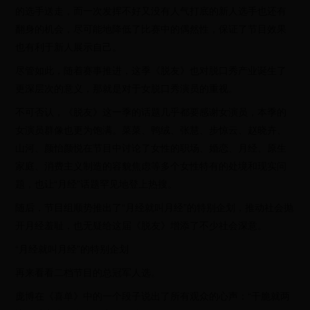
的选手送走，而一次发挥不好又没有人气打底的新人选手也还有
翻身的机会，尽可能地降低了比赛中的偶然性，保证了节目效果
也有利于新人展示自己。
尽管如此，随着赛事推进，这季《脱友》也对脱口秀产业诞生了
更深层次的意义，那就是对于女脱口秀演员的重视。
不可否认，《脱友》这一季的话题几乎都要感谢女演员，本季的
女演员群像也更为饱满。菜菜、鸭绒、张慧、步惊云、赵晓卉、
山河、颜怡颜悦在节目中讨论了女性的职场、婚恋、月经、原生
家庭、消费主义制造的容貌焦虑等多个女性特有的处境和现实问
题，也让“月经”话题罕见地登上热搜。
随后，节目组顺势推出了“月经就叫月经”的特别企划，推动社会抛
开月经羞耻，也无疑给这届《脱友》增添了不少社会深意。
“月经就叫月经”的特别企划
再来看看二档节目的总冠军人选。
庞博在《喜单》中的一个段子说出了所有观众的心声：“干脆就两