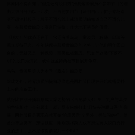
体原因不得而知，“但是还有脱口秀”推测这些演员不参加节目的理
由大致可分为以下几类：不再需要用节目证明自己；忙于专场巡
演不想消耗段子；段子不适合线上或演员明确知道自己不适合比
赛；在幕后做编剧；赛道已转换；作为地下演员的傲骨。
《脱友》的优势还在于，它还有着鸟鸟、童漠男、程璐、邱瑞等
观众期待已久、今年缺席去幕后做编剧的老将，让他们明年回归
台前，无疑又是一种保障，而类似杨蒙恩、思文等这类“下落不
明”的脱口秀演员，或许就亟待两档节目展开争夺。
鸟鸟、童漠男等人为本季《脱友》编剧团
除此之外，跨界演员的提前琢磨也是两档节目现在开始就需要扑
上去的准备工作。
就好比在刚开播就形成大爆之势的《再见爱人4》里，刘爽与葛夕
的争锋相对与金句频出，就让网友纷纷打出“赶快去说脱口秀”的弹
幕，两档节目是否现在就开始“响应民意”？另外，类似阎鹤祥、傅
首尔等这类有一定话题度、刚刚选择跨入或有想法跨入脱口秀行
业的选手，是不是该提前就列一个list？