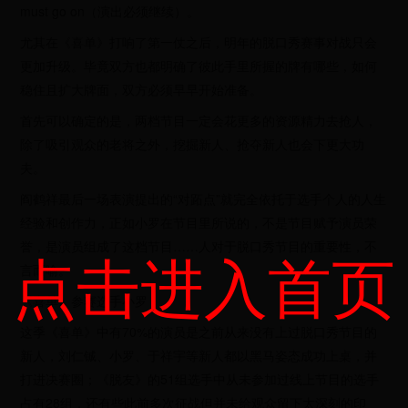
must go on（演出必须继续）。
尤其在《喜单》打响了第一仗之后，明年的脱口秀赛事对战只会
更加升级。毕竟双方也都明确了彼此手里所握的牌有哪些，如何
稳住且扩大牌面，双方必须早早开始准备。
首先可以确定的是，两档节目一定会花更多的资源精力去抢人，
除了吸引观众的老将之外，挖掘新人、抢夺新人也会下更大功
夫。
阎鹤祥最后一场表演提出的“对跖点”就完全依托于选手个人的人生
经验和创作力，正如小罗在节目里所说的，不是节目赋予演员荣
誉，是演员组成了这档节目……人对于脱口秀节目的重要性，不
点击进入首页
言而喻。
《喜单》参赛选手小罗
这季《喜单》中有70%的演员是之前从来没有上过脱口秀节目的
新人，刘仁铖、小罗、于祥宇等新人都以黑马姿态成功上桌，并
打进决赛圈；《脱友》的51组选手中从未参加过线上节目的选手
占有28组，还有些此前多次征战但并未给观众留下太深刻的印