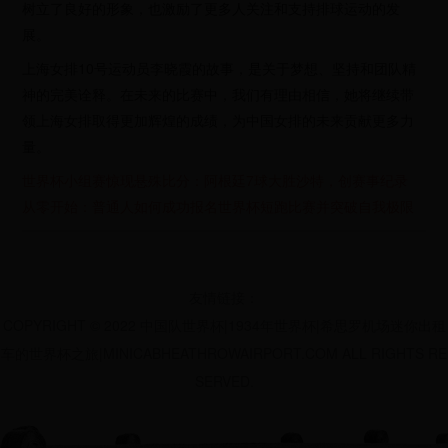
树立了良好的形象，也激励了更多人关注和支持排球运动的发
展。
上海女排10号运动员李晓霞的故事，是关于梦想、坚持和团队精
神的完美诠释。在未来的比赛中，我们有理由相信，她将继续带
领上海女排取得更加辉煌的成绩，为中国女排的未来贡献更多力
量。
世界杯小组赛惊现悬殊比分：阿根廷7球大胜沙特，创赛事纪录
从零开始：普通人如何成功报名世界杯短跑比赛并突破自我极限
友情链接：
COPYRIGHT © 2022 中国队世界杯|1934年世界杯|希思罗机场迷你出租
车的世界杯之旅|MINICABHEATHROWAIRPORT.COM ALL RIGHTS RE
SERVED.