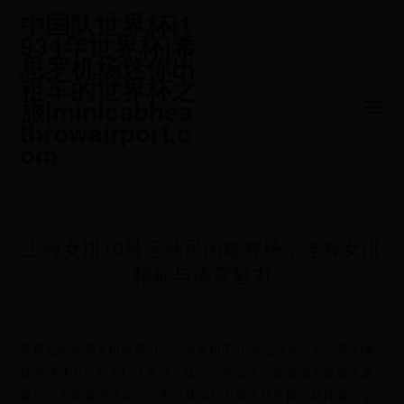
中国队世界杯|1
934年世界杯|希
思罗机场迷你出
租车的世界杯之
旅|minicabhea
throwairport.c
om
上海女排10号运动员闪耀赛场，诠释女排
精神与体育魅力
2025-05-23 14:54:17
机场周边赛事活动
9865
在最近的全国女排联赛中，上海女排的10号运动员以其出色的表
现在球迷中引起了广泛关注。这位运动员不仅在赛场上展现了卓
越的技术和顽强的斗志，更以其亲和力和不屈不挠的精神赢得了