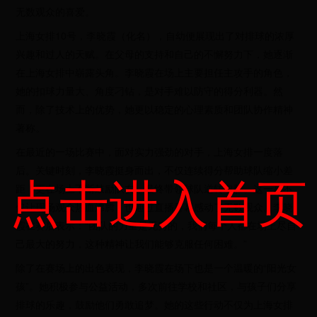
无数观众的喜爱。
上海女排10号，李晓霞（化名），自幼便展现出了对排球的浓厚
兴趣和过人的天赋。在父母的支持和自己的不懈努力下，她逐渐
在上海女排中崭露头角。李晓霞在场上主要担任主攻手的角色，
她的扣球力量大、角度刁钻，是对手难以防守的得分利器。然
而，除了技术上的优势，她更以稳定的心理素质和团队协作精神
著称。
在最近的一场比赛中，面对实力强劲的对手，上海女排一度落
后。关键时刻，李晓霞挺身而出，不仅连续得分帮助球队缩小差
点击进入首页
距，更在场上不断鼓励队友，最终带领球队逆转取胜。这一幕不
仅让现场观众热血沸腾，也通过直播屏幕感动了无数观众。李晓
霞在赛后表示：“团队的力量是无穷的，我们每个人都在场上尽自
己最大的努力，这种精神让我们能够克服任何困难。”
除了在赛场上的出色表现，李晓霞在场下也是一个温暖的“阳光女
孩”。她积极参与公益活动，多次前往学校和社区，与孩子们分享
排球的乐趣，鼓励他们勇敢追梦。她的这些行动不仅为上海女排